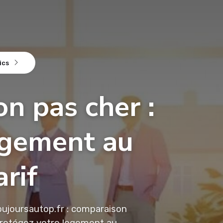
ics
n pas cher :
ogement au
arif
oujoursautop.fr : comparaison
. Protégez votre logement au