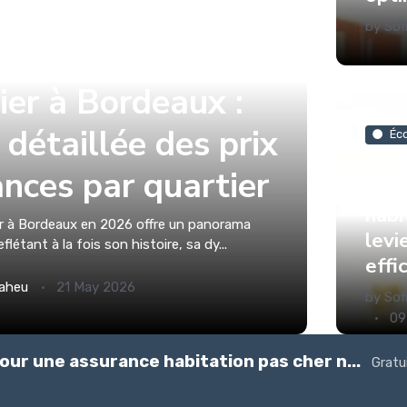
by
Sof
ier à Bordeaux :
détaillée des prix
Éc
Rédu
nces par quartier
d'as
habi
r à Bordeaux en 2026 offre un panorama
levi
flétant à la fois son histoire, sa dy...
effi
aheu
21 May 2026
by
Sof
09
our une assurance habitation pas cher n...
Gratu