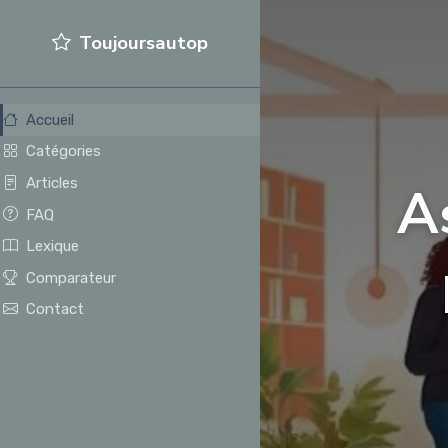
Toujoursautop
Accueil
Catégories
Articles
A
FAQ
Lexique
Comparateur
Contact