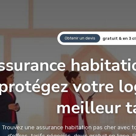
Obtenir un devis
gratuit & en 3 cl
ssurance habitatio
protégez votre l
meilleur t
Trouvez une assurance habitation pas cher avec t
d'offres, tarifs négociés, devis gratuit en ligne