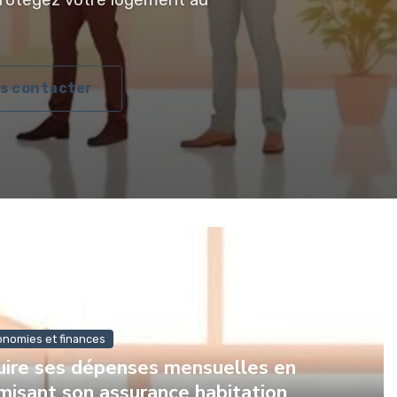
s contacter
onomies et finances
ire ses dépenses mensuelles en
misant son assurance habitation