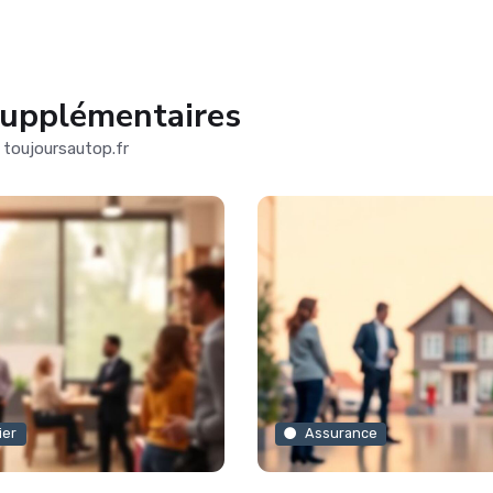
supplémentaires
r toujoursautop.fr
ier
Assurance