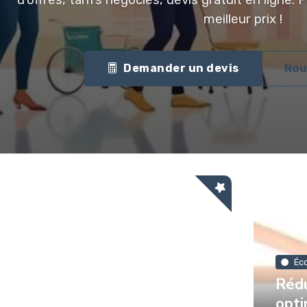
meilleur prix !
Demander un devis
Nou
Éc
Rédu
opti