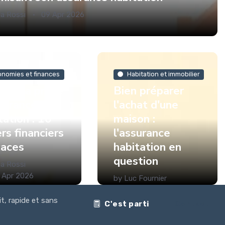
ia Rossi
09 Apr 2026
onomies et finances
Habitation et immobilier
ire sa prime
Bien préparer
surance
l'achat d'une
tation : 10
maison :
ers financiers
l'assurance
caces
habitation en
question
ia Rossi
 Apr 2026
by
Luc Fournier
08 Apr 2026
it, rapide et sans
C'est parti
Contact