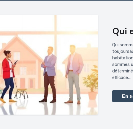
Qui e
Qui somme
toujoursau
habitation
sommes un
déterminé
efficace...
En s