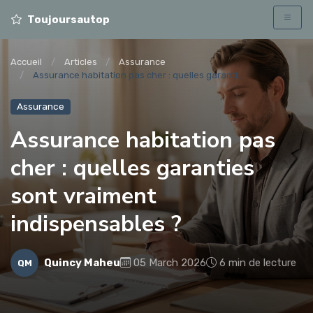
Toujoursautop
Accueil
Articles
Assurance
Assurance habitation pas cher : quelles garanti...
Assurance
Assurance habitation pas
cher : quelles garanties
sont vraiment
indispensables ?
Quincy Maheu
05 March 2026
6 min de lecture
QM