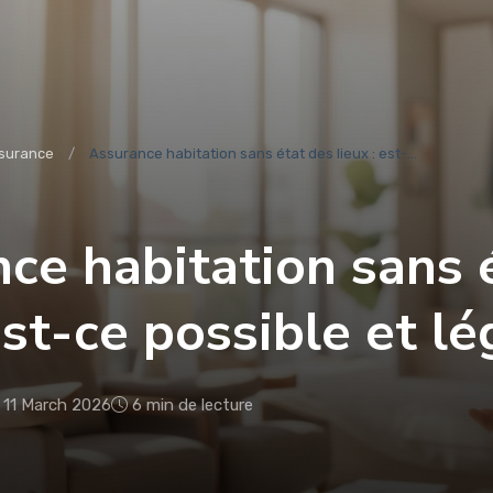
surance
Assurance habitation sans état des lieux : est-...
ce habitation sans 
est-ce possible et lé
11 March 2026
6 min de lecture