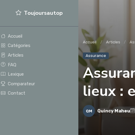
Toujoursautop
Accueil
Accueil
Articles
As
Catégories
Articles
Assurance
FAQ
Assuran
Lexique
Comparateur
lieux : 
Contact
Quincy Maheu
QM