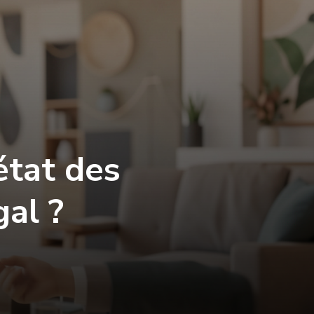
état des
gal ?