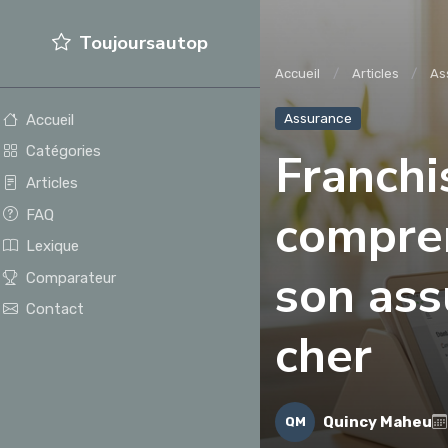
Toujoursautop
Accueil
Articles
As
Assurance
Accueil
Catégories
Franchi
Articles
compren
FAQ
Lexique
son ass
Comparateur
Contact
cher
Quincy Maheu
QM