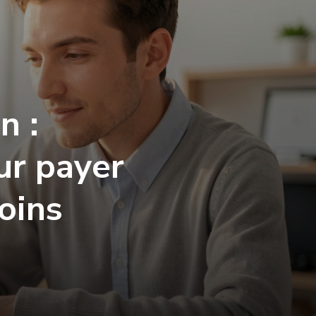
n :
ur payer
oins