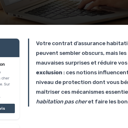
Votre contrat d'assurance habitati
peuvent sembler obscurs, mais les 
mauvaises surprises et réduire vo
ion
exclusion
: ces notions influencen
e
s cher
niveau de protection dont vous b
e. Sur
maîtriser ces mécanismes essentie
.
habitation pas cher
et faire les bon
vis