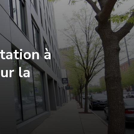
tation à
ur la