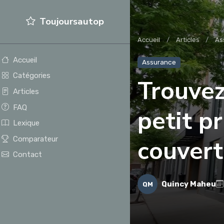
Toujoursautop
Accueil
Articles
As
Accueil
Assurance
Catégories
Trouvez
Articles
FAQ
petit p
Lexique
Comparateur
couvert
Contact
Quincy Maheu
QM