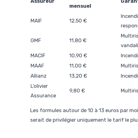
Assureur
Garant
mensuel
Incendi
MAIF
12,50 €
respons
Multiri
GMF
11,80 €
vandal
MACIF
10,90 €
Incendi
MAAF
11,00 €
Multir
Allianz
13,20 €
Incendi
L’olivier
9,80 €
Multiri
Assurance
Les formules autour de 10 à 13 euros par moi
serait de privilégier uniquement le tarif le pl